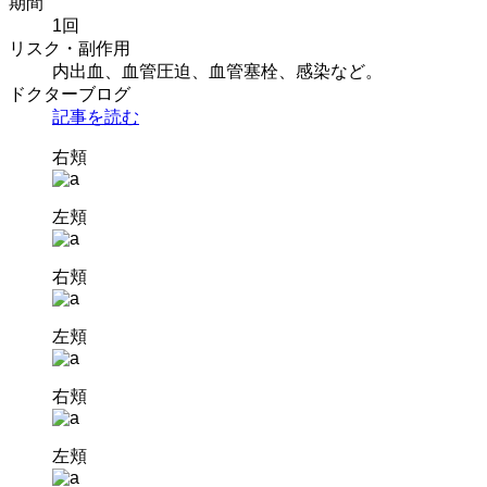
期間
1回
リスク・副作用
内出血、血管圧迫、血管塞栓、感染など。
ドクターブログ
記事を読む
右頬
左頬
右頬
左頬
右頬
左頬