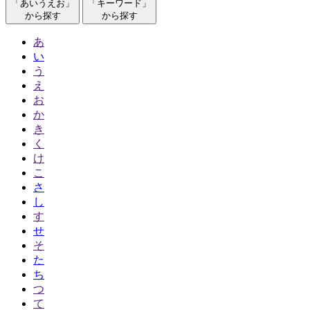
「あいうえお」
「キーワード」
から探す
から探す
あ
い
う
え
お
か
き
く
け
こ
さ
し
す
せ
そ
た
ち
つ
て