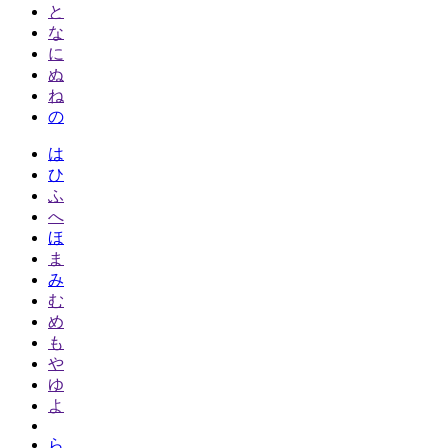
と
な
に
ぬ
ね
の
は
ひ
ふ
へ
ほ
ま
み
む
め
も
や
ゆ
よ
ら