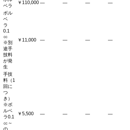
￥110,000
―
―
―
―
ベラ
ボル
ベ
ラ
0.1
㏄
￥11,000
―
―
―
―
※別
途手
技料
が発
生
手技
料（1
回に
つ
き）
※ボ
ルベ
￥5,500
―
―
―
―
ラ0.1
㏄～
の