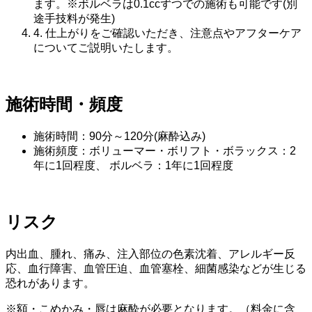
ます。※ボルベラは0.1ccずつでの施術も可能です(別
途手技料が発生)
4.
仕上がりをご確認いただき、注意点やアフターケア
についてご説明いたします。
施術時間・頻度
施術時間：90分～120分(麻酔込み)
施術頻度：ボリューマー・ボリフト・ボラックス：2
年に1回程度、 ボルベラ：1年に1回程度
リスク
内出血、腫れ、痛み、注入部位の色素沈着、アレルギー反
応、血行障害、血管圧迫、血管塞栓、細菌感染などが生じる
恐れがあります。
※額・こめかみ・唇は麻酔が必要となります。（料金に含